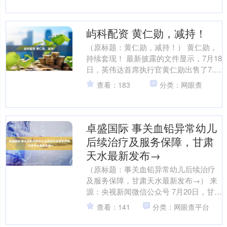
材、金马游乐、恒通....
屿科配资 黄仁勋，减持！
（原标题：黄仁勋，减持！） 黄仁勋，
持续套现！ 最新披露的文件显示，7月18
日，英伟达首席执行官黄仁勋出售了7.5
万股英伟达股票，价值约1294万美元。
查看：183
分类：网眼查
此前4个....
卓盛国际 事关血铅异常幼儿
后续治疗及服务保障，甘肃
天水最新发布→
（原标题：事关血铅异常幼儿后续治疗
及服务保障，甘肃天水最新发布→） 来
源：央视新闻微信公众号 7月20日，甘肃
省天水市政府网站发布《天水市麦积区
查看：141
分类：网眼查平台
褐石培心幼儿园血....