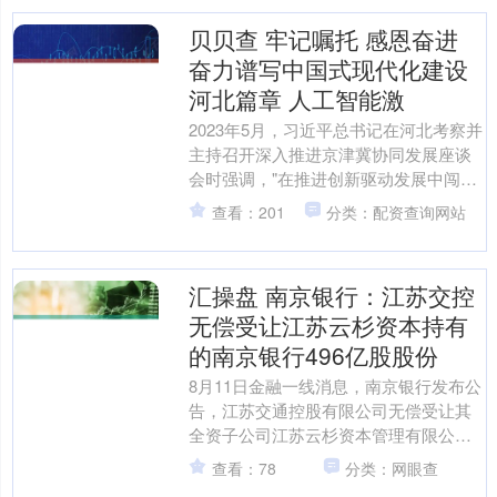
贝贝查 牢记嘱托 感恩奋进
奋力谱写中国式现代化建设
河北篇章 人工智能激
​2023年5月，习近平总书记在河北考察并
主持召开深入推进京津冀协同发展座谈
会时强调，"在推进创新驱动发展中闯出
新路子"。 牢记嘱托，感恩奋进，....
查看：201
分类：配资查询网站
汇操盘 南京银行：江苏交控
无偿受让江苏云杉资本持有
的南京银行496亿股股份
8月11日金融一线消息，南京银行发布公
告，江苏交通控股有限公司无偿受让其
全资子公司江苏云杉资本管理有限公司
持有的南京银行4.96亿股股份，占公司总
查看：78
分类：网眼查
股本的4.02....