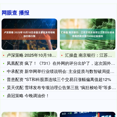
网眼查 播报
卢深策略 2025年10月18日全国主要批发市场蚝油价格行情
汇操盘 南京银行：江苏交控无偿受让江苏云杉资本持有的南京银行
凤凰配资 疯了！《731》在外网的评分出炉了，这次国外网友终
中承配资 新华网举行业绩说明会: 主业提质与数智破局提升发展
普患配资 *ST和科股票连续三个交易日涨幅偏离值超12%
昊天优配 雪球发布专项治理公告第三批 “疯狂梭哈哥”等多个违
鼎冠策略 今晚调油价！