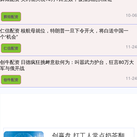
10-06
辉煌配资
仁信配资 核航母就位，特朗普一旦下令开火，将白送中国一
个“机会”
11-24
仁信配资
创牛配资 日德疯狂挑衅意欲何为：叫嚣武力护台，狂言80万大
军与俄开战
11-24
创牛配资
创赢盘 打工人常点奶茶翻