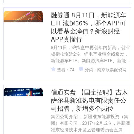
融券通 8月11日，新能源车
ETF涨超36%，哪个APP可
以看基金净值？新浪财经
APP真懂行
8月11日，沪指盘中再创年内新高，创业
板指收涨近2%。锂电产业链全线爆发，
新能源车ETF、新能源汽车ETF、新能车
ETF均涨超3.6%。 一站式基金服务平
查看：74
分类：南京股票配资网
台，让....
信通实盘 【国企招聘】吉木
萨尔县新准热电有限责任公
司招聘，新增多个岗位
集团公司介绍： 新疆准东能源投资（集
团）有限公司，2017年2月成立，是新疆
准东经济技术开发区管理委员会直属的