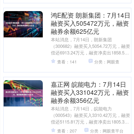
鸿E配资 朗新集团：7月14日
融资买入505472万元，融资
融券余额625亿元
本站消息，7月14日，朗新集团
（300682）融资买入5054.72万元，融资
偿还6913.24万元，融资净卖出1858.52
万元，融资余额6.23亿元，近20....
查看：141
分类：网眼查
嘉正网 皖能电力：7月14日
融资买入331042万元，融资
融券余额356亿元
本站消息，7月14日，皖能电力
（000543）融资买入3310.42万元，融资
偿还5115.81万元，融资净卖出1805.39
万元，融资余额3.52亿元。 融券....
查看：207
分类：网眼查平台