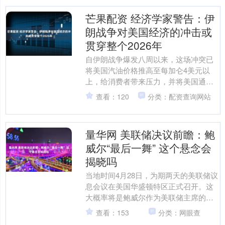
芒果配资 经济学家警告：伊
朗战争对美国经济的冲击或
贯穿整个2026年
自伊朗战争爆发八周以来，这场冲突已
将美国汽油价格推高至每加仑4美元以
上，给消费者带来压力，并将美国通胀
推升至近两年来的最高水平。 经济学家
查看：120
分类：配资查询网站
警告称，即便战争很快结....
量华网 美联储决议前瞻：鲍
威尔“最后一舞” 这个悬念会
揭晓吗
当地时间4月28日，为期两天的美联储议
息会议在美国华盛顿特区正式召开。这
大概率将是鲍威尔作为美联储主席的最
后一次会议。 市场普遍预期，美联储将
查看：153
分类：网眼查
维持隔夜利率不变。....