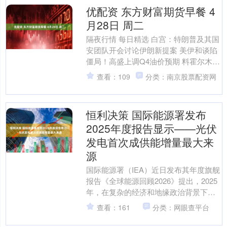
优配资 东方财富期货早餐 4
月28日 周二
隔夜行情 每日精选 白宫：特朗普及其国
安团队开会讨论伊朗新提案 美伊和谈陷
僵局！高盛上调Q4油价预期 料霍尔木兹
6月底复航 穆迪维持中国主权信用评
查看：109
分类：南京股票配资网
级“A1” 并....
恒利决策 国际能源署发布
2025年度报告显示——光伏
发电首次成供能增量最大来
源
国际能源署（IEA）近日发布其年度旗舰
报告《全球能源回顾2026》提出，2025
年，在复杂的经济和地缘政治背景下，
全球能源需求增长放缓，但电力使用量
查看：161
分类：网眼查平台
持续强劲增长....