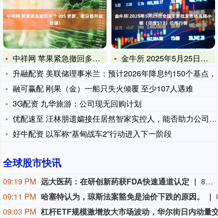
中祥网 苹果紧急撤回多个 iOS 更新，老设备升级暂缓！
金牛所 2025年5月25日全国主要批发市场高辣小椒（印度S
升融配资 美联储理事米兰：预计2026年降息约150个基点，
融可赢配 刚果（金）一船只失火倾覆 至少107人遇难
3G配资 九华旅游：公司现无回购计划
优配速至 汪林朋遗孀接任居然智家实控人，能否助力公司平稳发展
好牛配资 以军称“基甸战车2”行动进入下一阶段
全球股市快讯
09:19 PM
远大医药：在研创新药获FDA快速通道认定
8月9日，远大医药（00512.HK）披露公告，公司FAP靶点创新核药GPN01530-2获得美国FDA授予快速通道资格（FTD）。GPN01530-2目前已获FDA批准开展用于诊断实体瘤的I/II期临床研究，此次获快速通道资格认定，有望加快GPN01530-2未来开发及上市进程。
09:11 PM
哈塞特认为，琼斯法案豁免是油价下跌的原因。
09:03 PM