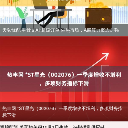
天弘忧配 甲骨文AI“超级订单”催热市场，A股算力概念走强
热丰网 *ST星光（002076）一季度增收不增利，多项财务指
标下滑
辉煌配资 美药物关税10月1日生效，被指扰乱供应链