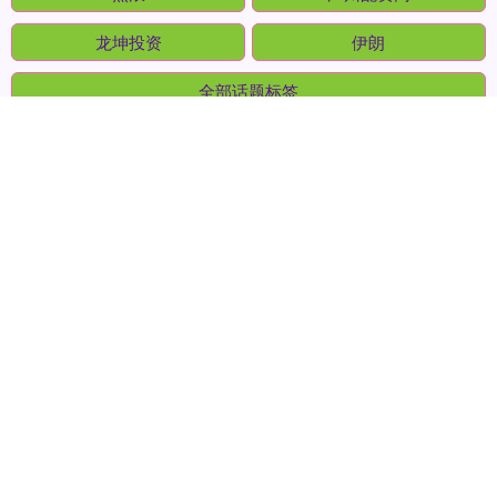
股盈汇
欧洲
热浪
广州配资网
龙坤投资
伊朗
全部话题标签
关注 网眼查