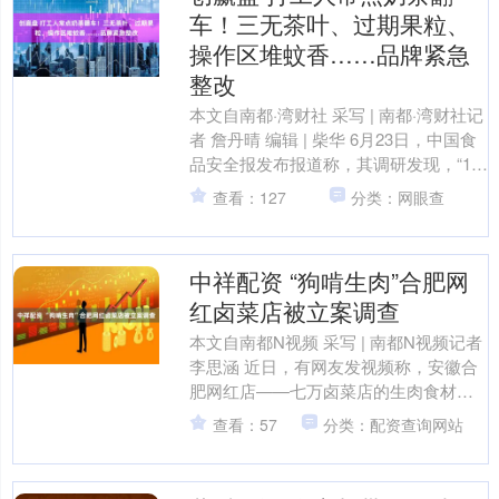
车！三无茶叶、过期果粒、
操作区堆蚊香……品牌紧急
整改
本文自南都·湾财社 采写 | 南都·湾财社记
者 詹丹晴 编辑 | 柴华 6月23日，中国食
品安全报发布报道称，其调研发现，“1点
点”奶茶门店存在随意更改食材效期....
查看：127
分类：网眼查
中祥配资 “狗啃生肉”合肥网
红卤菜店被立案调查
本文自南都N视频 采写 | 南都N视频记者
李思涵 近日，有网友发视频称，安徽合
肥网红店——七万卤菜店的生肉食材放
在地上被狗啃食，引发关注。6月23日，
查看：57
分类：配资查询网站
南都N视....