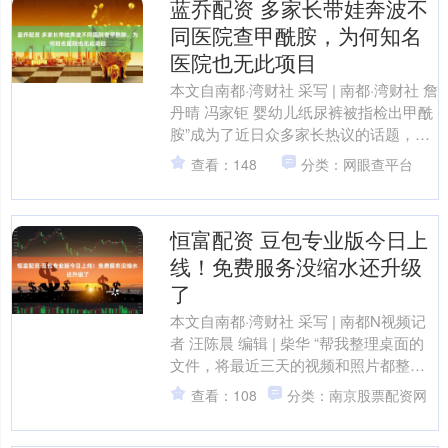
蓝乔配资 多家长带娃奔波不
同医院查甲酰胺，为何知名
医院也无此项目
本文自南都·湾财社 采写 | 南都·湾财社 詹
丹晴 冯家钜 婴幼儿纸尿裤被指检出甲酰
胺”成为了近日众多家长热议的话题，此
事目前尚未有定论。在社交平台上，多
查看：148
分类：网眼查平台
位消费....
恒富配资 豆包专业版今日上
线！免费服务没缩水还升级
了
本文自南都·湾财社 采写 | 南都N视频记
者 汪陈晨 编辑 | 柴华 “帮我整理桌面的
文件，将最近三天的视频和照片都整理
到同一个文件夹，给文件夹取名‘2026
查看：108
分类：南京股票配资网
年....