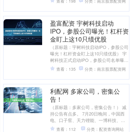
查看：198
分类：南京股票配资网
盈富配资 宇树科技启动
IPO，参股公司曝光！杠杆资
金盯上这10只绩优股
（原标题：宇树科技启动IPO，参股公司
曝光！杠杆资金盯上这10只绩优股） 宇
树科技正式启动IPO，参股公司名单曝
光。 7月18日，中国证监会官网显示，杭
查看：135
分类：南京股票配资网
州宇树科....
利配网 多家公司，密集公
告！
（原标题：多家公司，密集公告！） 减
持公告有点多。 7月20日晚间，中国西
电、口子窖、天力锂能、一博科技、四
会富仕、润都股份、光莆股份、博迁新
查看：112
分类：配资查询网站