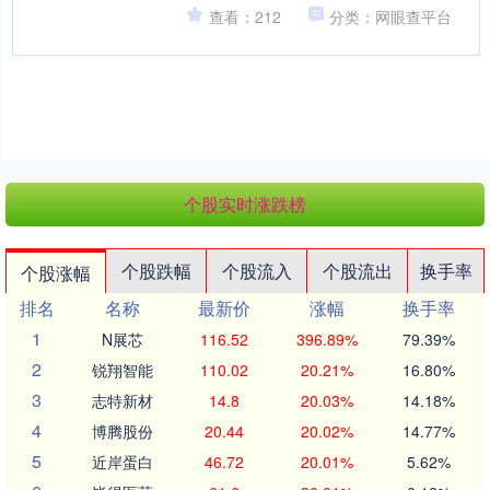
国有综合性产业投资平台。作为新疆“十
查看：212
分类：网眼查平台
大产业集群”特....
个股实时涨跌榜
个股跌幅
个股流入
个股流出
换手率
个股涨幅
排名
名称
最新价
涨幅
换手率
1
N展芯
116.52
396.89%
79.39%
2
锐翔智能
110.02
20.21%
16.80%
3
志特新材
14.8
20.03%
14.18%
4
博腾股份
20.44
20.02%
14.77%
5
近岸蛋白
46.72
20.01%
5.62%